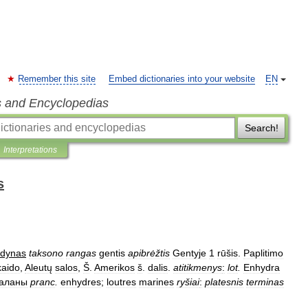
Remember this site
Embed dictionaries into your website
EN
s and Encyclopedias
Search!
Interpretations
s
rdynas
taksono
rangas
gentis
apibrėžtis
Gentyje
1
rūšis
.
Paplitimo
aido
,
Aleutų
salos
,
Š
.
Amerikos
š
.
dalis
.
atitikmenys
:
lot
.
Enhydra
аланы
pranc
.
enhydres
;
loutres
marines
ryšiai
:
platesnis
terminas