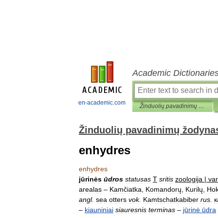
Academic Dictionarie
en-academic.com
Žinduolių pavadinimų žodynas
Žinduolių pavadinimų žodyna
enhydres
enhydres
jūrinės
ūdros
statusas
T
sritis
zoologija
|
va
arealas
–
Kamčiatka
,
Komandorų
,
Kurilų
,
Hok
angl
.
sea
otters
vok
.
Kamtschatkabiber
rus
.
к
–
kiauniniai
siauresnis
terminas
–
jūrinė
ūdra