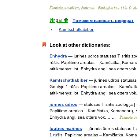
Žinduolių
pavadinimų
žodynas
. -
Ekologijos
inst
.
l
-
kla
.
R
.
Ma
Игры ⚽
Поможем написать реферат
Kamtschatkabiber
Look at other dictionaries:
Enhydra
— jūrinės ūdros statusas T sritis zo
rūšis. Paplitimo arealas – Kamčiatka, Komando
atitikmenys: lot. Enhydra angl. sea otters 
Kamtschatkabiber
— jūrinės ūdros statusas 
Gentyje 1 rūšis. Paplitimo arealas – Kamčiatk
atitikmenys: lot. Enhydra angl. sea otters 
jūrinės ūdros
— statusas T sritis zoologija |
Paplitimo arealas – Kamčiatka, Komandorų, Kur
Enhydra angl. sea otters vok.… …
Žinduolių 
loutres marines
— jūrinės ūdros statusas T s
1 rūšis. Paplitimo arealas – Kamčiatka, Koman