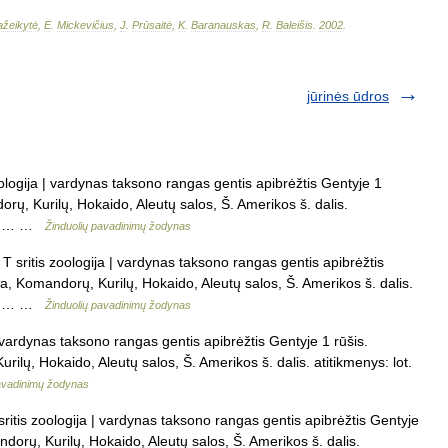
žeikytė
,
E
.
Mickevičius
,
J
.
Prūsaitė
,
K
.
Baranauskas
,
R
.
Baleišis
.
2002
.
jūrinės ūdros
ologija | vardynas taksono rangas gentis apibrėžtis Gentyje 1
rų, Kurilų, Hokaido, Aleutų salos, Š. Amerikos š. dalis.
vok.… …
Žinduolių pavadinimų žodynas
T sritis zoologija | vardynas taksono rangas gentis apibrėžtis
a, Komandorų, Kurilų, Hokaido, Aleutų salos, Š. Amerikos š. dalis.
vok.… …
Žinduolių pavadinimų žodynas
 vardynas taksono rangas gentis apibrėžtis Gentyje 1 rūšis.
ilų, Hokaido, Aleutų salos, Š. Amerikos š. dalis. atitikmenys: lot.
pavadinimų žodynas
ritis zoologija | vardynas taksono rangas gentis apibrėžtis Gentyje
dorų, Kurilų, Hokaido, Aleutų salos, Š. Amerikos š. dalis.