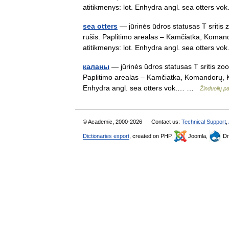
atitikmenys: lot. Enhydra angl. sea otters 
sea otters
— jūrinės ūdros statusas T sritis 
rūšis. Paplitimo arealas – Kamčiatka, Komando
atitikmenys: lot. Enhydra angl. sea otters 
каланы
— jūrinės ūdros statusas T sritis zoo
Paplitimo arealas – Kamčiatka, Komandorų, Kur
Enhydra angl. sea otters vok.… …
Žinduolių 
© Academic, 2000-2026
Contact us:
Technical Support
,
Dictionaries export
, created on PHP,
Joomla,
Dr