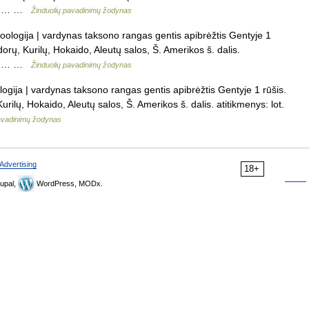
vok.… …
Žinduolių pavadinimų žodynas
zoologija | vardynas taksono rangas gentis apibrėžtis Gentyje 1
rų, Kurilų, Hokaido, Aleutų salos, Š. Amerikos š. dalis.
vok.… …
Žinduolių pavadinimų žodynas
logija | vardynas taksono rangas gentis apibrėžtis Gentyje 1 rūšis.
ilų, Hokaido, Aleutų salos, Š. Amerikos š. dalis. atitikmenys: lot.
pavadinimų žodynas
Advertising
18+
upal,
WordPress, MODx.